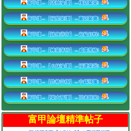
富甲壇→【堵神淪壇】←橫財聚菜!
富甲壇→【福星菜壇】←贏財聚寶!
富甲壇→【賭俠①宵】←超級好料!
富甲壇→【棒菜萍特】←威震黑樁!
富甲壇→【６妹淪壇】←福運菜呡!
富甲壇→【炸樁③榪】←中鎷飛騰!
富甲壇→【菜大亨壇】←王者歸來!
富甲論壇精準帖子