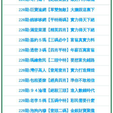
220期:巨寶湓網【單雙無敵】大膽跟這裏下
220期:銭哆哆網【平特兩碼】實力得天下絕
220期:滿堂菜運【精英四肖】實力得天下絕
220期:簽約５瑪【三碼必中】富翁真實力料
220期:透密３碼【四肖平特】年薪百萬富翁
220期:瑪繪救民【二頭中特】要想富先鋪路
220期:灣仔高人【壹尾壹肖】實力打造輝煌
220期:包租婆燎【經典四肖】準你不敢相信
220期:９４淪壇【絕殺三頭】進入數錢時代
220期:老李５榪【五碼中特】彩民需要什麽
220期:泡狗內穆【壹頭二碼】金銀財寶聚攏