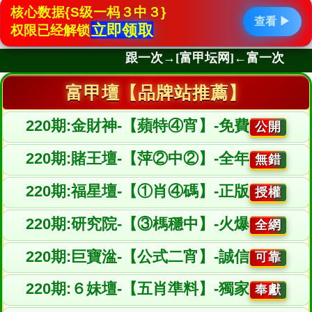
核心数据{S级一杩３中３}
查看 ▶
立即领取
权限已经解锁
跟一次→[富甲坛网]←富一次
富甲壇【品牌站推薦】
220期:金財神-【蘋特④宵】-免費
公開
220期:賭王壇-【萍②中②】-全年
無錯
220期:福星壇-【①肖④碼】-正版
授權
220期:研究院-【③榪穩中】-火爆
全網
220期:巨寶湓-【公式二宵】-誠信
可靠
220期:６妹壇-【五肖準料】-獨家
奉獻